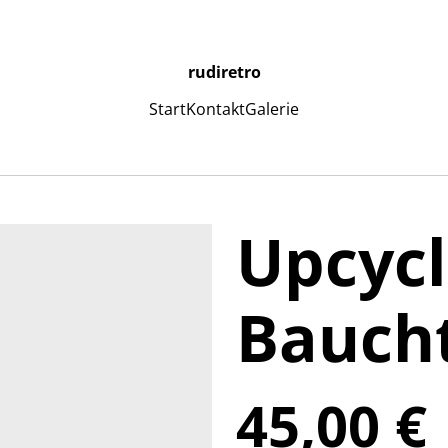
rudiretro
Start
Kontakt
Galerie
Upcycl
Bauch
45,00 €